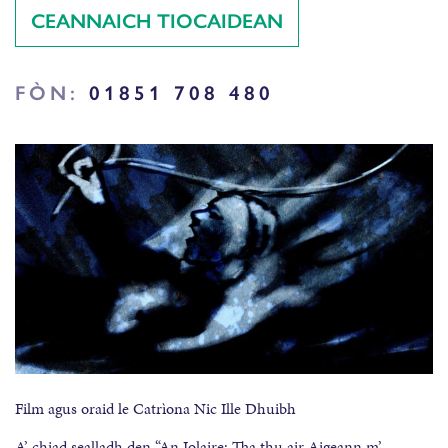
CEANNAICH TIOCAIDEAN
FÒN:
01851 708 480
Film agus oraid le Catrìona Nic Ille Dhuibh
A’ chiad sealladh den “An Iolaire: Tha thu air Aigeann m’