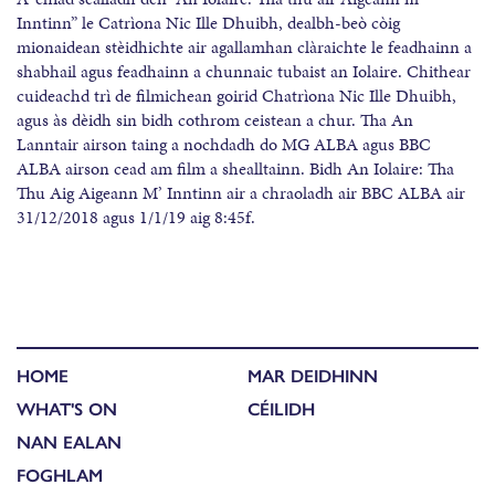
Inntinn” le Catrìona Nic Ille Dhuibh, dealbh-beò còig
mionaidean stèidhichte air agallamhan clàraichte le feadhainn a
shabhail agus feadhainn a chunnaic tubaist an Iolaire. Chithear
cuideachd trì de filmichean goirid Chatrìona Nic Ille Dhuibh,
agus às dèidh sin bidh cothrom ceistean a chur. Tha An
Lanntair airson taing a nochdadh do MG ALBA agus BBC
ALBA airson cead am film a shealltainn. Bidh An Iolaire: Tha
Thu Aig Aigeann M’ Inntinn air a chraoladh air BBC ALBA air
31/12/2018 agus 1/1/19 aig 8:45f.
HOME
MAR DEIDHINN
WHAT'S ON
CÉILIDH
NAN EALAN
FOGHLAM