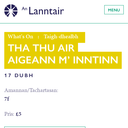
MENU
What's On
:
Taigh-dhealbh
THA THU AIR
AIGEANN M’ INNTINN
17 DUBH
Amannan/Tachartasan:
7f
Prìs:
£5