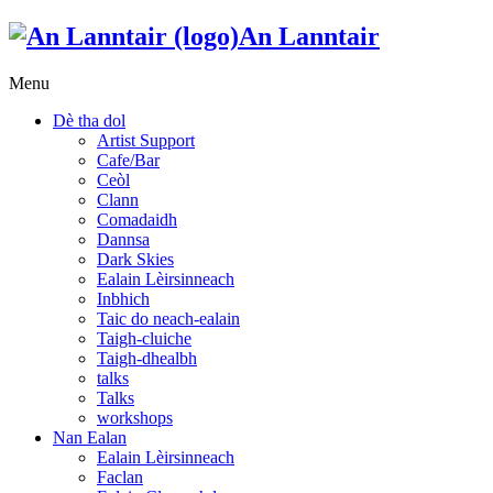
An Lanntair
Menu
Dè tha dol
Artist Support
Cafe/Bar
Ceòl
Clann
Comadaidh
Dannsa
Dark Skies
Ealain Lèirsinneach
Inbhich
Taic do neach-ealain
Taigh-cluiche
Taigh-dhealbh
talks
Talks
workshops
Nan Ealan
Ealain Lèirsinneach
Faclan