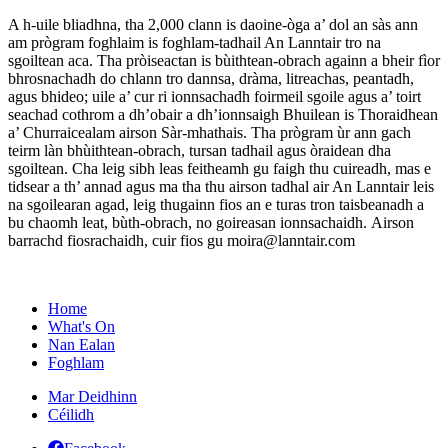
A h-uile bliadhna, tha 2,000 clann is daoine-òga a’ dol an sàs ann
am prògram foghlaim is foghlam-tadhail An Lanntair tro na
sgoiltean aca. Tha pròiseactan is bùithtean-obrach againn a bheir fìor
bhrosnachadh do chlann tro dannsa, dràma, litreachas, peantadh,
agus bhideo; uile a’ cur ri ionnsachadh foirmeil sgoile agus a’ toirt
seachad cothrom a dh’obair a dh’ionnsaigh Bhuilean is Thoraidhean
a’ Churraicealam airson Sàr-mhathais. Tha prògram ùr ann gach
teirm làn bhùithtean-obrach, tursan tadhail agus òraidean dha
sgoiltean. Cha leig sibh leas feitheamh gu faigh thu cuireadh, mas e
tidsear a th’ annad agus ma tha thu airson tadhal air An Lanntair leis
na sgoilearan agad, leig thugainn fios an e turas tron taisbeanadh a
bu chaomh leat, bùth-obrach, no goireasan ionnsachaidh. Airson
barrachd fiosrachaidh, cuir fios gu moira@lanntair.com
Home
What's On
Nan Ealan
Foghlam
Mar Deidhinn
Céilidh