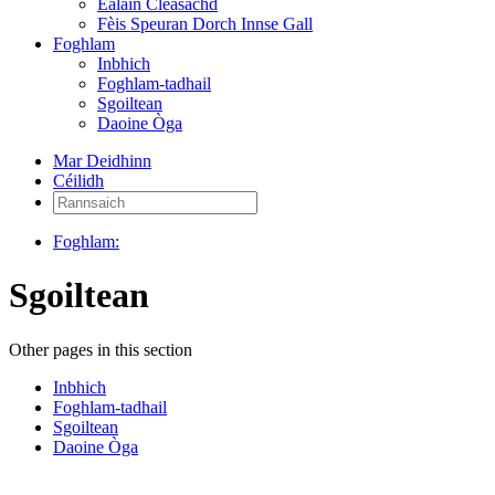
Ealain Cleasachd
Fèis Speuran Dorch Innse Gall
Foghlam
Inbhich
Foghlam-tadhail
Sgoiltean
Daoine Òga
Mar Deidhinn
Céilidh
Rannsaich:
Foghlam:
Sgoiltean
Other pages in this section
Inbhich
Foghlam-tadhail
Sgoiltean
Daoine Òga