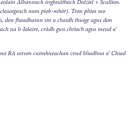
d-ealain Albannach ùrghnàthach Dalziel + Scullion.
l clasaigeach nam pìob-mhòr). Tron phìos seo
dh, don fheadhainn sin a chaidh thuige agus don
each na h-Iolaire, cràdh gun chrìoch agus meud a’
na RA airson cuimhneachan ceud bliadhna a’ Chiad