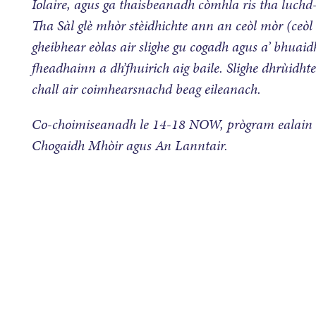
Iolaire, agus ga thaisbeanadh còmhla ris tha luch
Tha Sàl glè mhòr stèidhichte ann an ceòl mòr (ceò
gheibhear eòlas air slighe gu cogadh agus a’ bhuai
fheadhainn a dh’fhuirich aig baile. Slighe dhrùidht
chall air coimhearsnachd beag eileanach.
Co-choimiseanadh le 14-18 NOW, prògram ealain 
Chogaidh Mhòir agus An Lanntair.