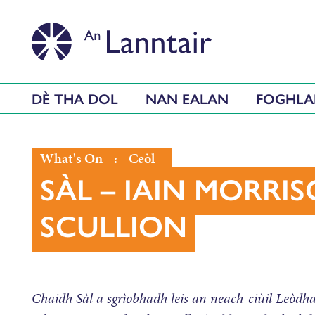
DÈ THA DOL
NAN EALAN
FOGHL
What's On
:
Ceòl
SÀL – IAIN MORRI
SCULLION
Chaidh Sàl a sgrìobhadh leis an neach-ciùil Leòdha