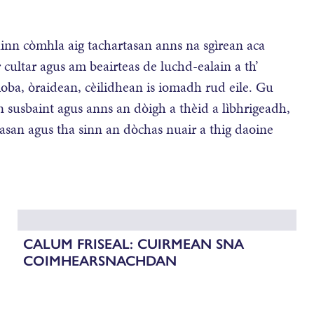
inn còmhla aig tachartasan anns na sgìrean aca
cultar agus am beairteas de luchd-ealain a th’
ìoba, òraidean, cèilidhean is iomadh rud eile. Gu
susbaint agus anns an dòigh a thèid a lìbhrigeadh,
tasan agus tha sinn an dòchas nuair a thig daoine
CALUM FRISEAL: CUIRMEAN SNA
COIMHEARSNACHDAN