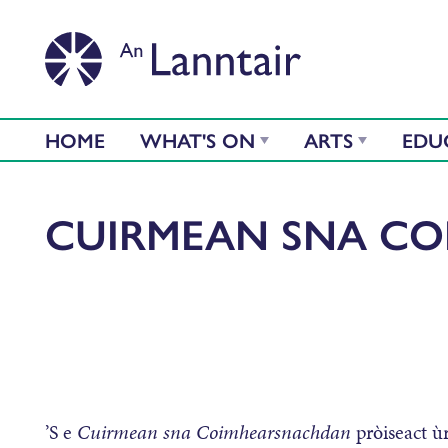
HOME
WHAT'S ON
ARTS
EDU
CUIRMEAN SNA C
’S e
Cuirmean sna Coimhearsnachdan
pròiseact ùr