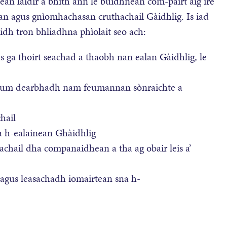
an làidir a bhith ann le buidhnean com-pàirt aig ìre
lan agus gnìomhachasan cruthachail Gàidhlig. Is iad
dh tron bhliadhna phìolait seo ach:
s ga thoirt seachad a thaobh nan ealan Gàidhlig, le
 chum dearbhadh nam feumannan sònraichte a
hail
na h-ealainean Ghàidhlig
ail dha companaidhean a tha ag obair leis a’
agus leasachadh iomairtean sna h-