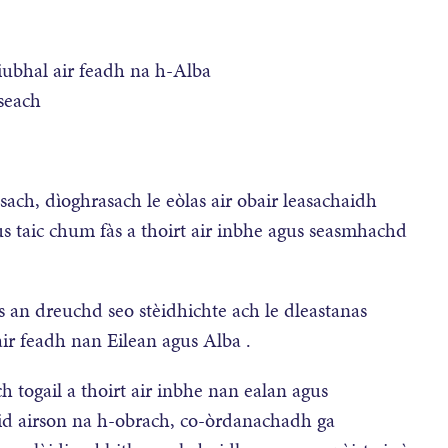
iubhal air feadh na h-Alba
seach
ach, dìoghrasach le eòlas air obair leasachaidh
s taic chum fàs a thoirt air inbhe agus seasmhachd
 an dreuchd seo stèidhichte ach le dleastanas
air feadh nan Eilean agus Alba .
 togail a thoirt air inbhe nan ealan agus
gid airson na h-obrach, co-òrdanachadh ga