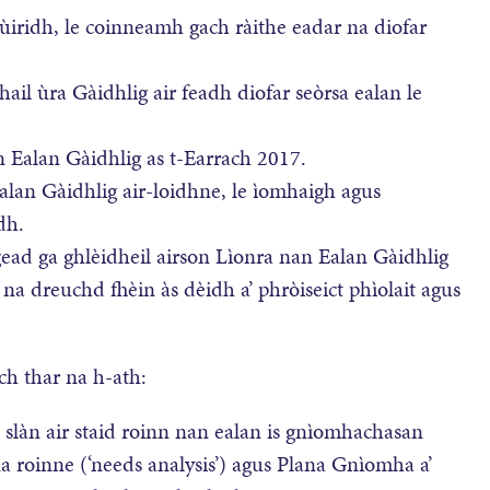
ridh, le coinneamh gach ràithe eadar na diofar
hail ùra Gàidhlig air feadh diofar seòrsa ealan le
n Ealan Gàidhlig as t-Earrach 2017.
alan Gàidhlig air-loidhne, le ìomhaigh agus
dh.
ad ga ghlèidheil airson Lìonra nan Ealan Gàidhlig
 na dreuchd fhèin às dèidh a’ phròiseict phìolait agus
h thar na h-ath:
s slàn air staid roinn nan ealan is gnìomhachasan
a roinne (‘needs analysis’) agus Plana Gnìomha a’