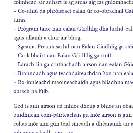
coimhead air adhart is ag amas aig fàs gnìomhach
– Co-dhiù dà phròiseact ealan ùr co-obrachail Gàidh
turas.
– Prògram taice nan ealan Gàidhlig dha luchd-ea
agus ullamh a chur air bhog.
– Sgeama Preantasachd nan Ealan Gàidhlig ga st
– Co-labhairt nan Ealan Gàidhlig ga ruith.
– Làrach-lin ga cruthachadh airson nan ealan Gài
– Branndadh agus teachdaireachdan ’son nan ealan
– Ro-innleachd maoineachaidh agus bliadhna maoi
obrach na lùib.
Ged is ann airson dà mhìos dheug a bhios an obai
buidhnean com-pàirteachais gu mòr airson is gun 
coltas mòr ann gun tèid sìneadh a dhèanamh air a
mhaoineachadh air a son.