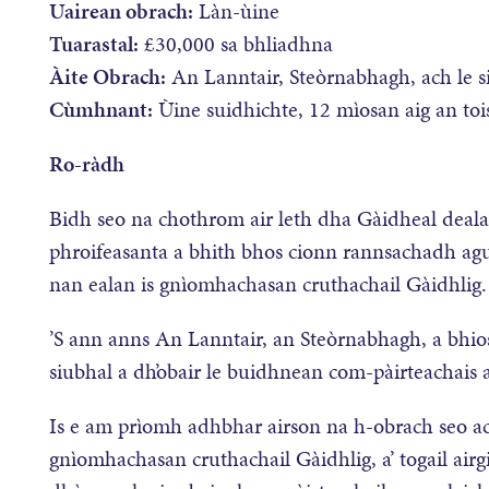
Uairean obrach:
Làn-ùine
Tuarastal:
£30,000 sa bhliadhna
Àite Obrach:
An Lanntair, Steòrnabhagh, ach le s
Cùmhnant:
Ùine suidhichte, 12 mìosan aig an toi
Ro-ràdh
Bidh seo na chothrom air leth dha Gàidheal dealas
phroifeasanta a bhith bhos cionn rannsachadh agu
nan ealan is gnìomhachasan cruthachail Gàidhlig.
’S ann anns An Lanntair, an Steòrnabhagh, a bhios
siubhal a dh’obair le buidhnean com-pàirteachais 
Is e am prìomh adhbhar airson na h-obrach seo ach
gnìomhachasan cruthachail Gàidhlig, a’ togail air