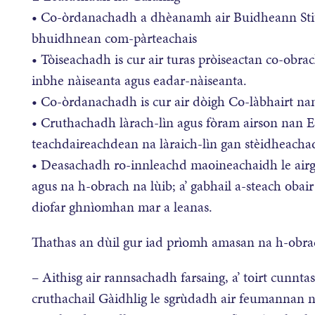
• Co-òrdanachadh a dhèanamh air Buidheann Stiùi
bhuidhnean com-pàrteachais
• Tòiseachadh is cur air turas pròiseactan co-obrac
inbhe nàiseanta agus eadar-nàiseanta.
• Co-òrdanachadh is cur air dòigh Co-làbhairt na
• Cruthachadh làrach-lìn agus fòram airson nan E
teachdaireachdean na làraich-lìn gan stèidheacha
• Deasachadh ro-innleachd maoineachaidh le airge
agus na h-obrach na lùib; a’ gabhail a-steach obair
diofar ghnìomhan mar a leanas.
Thathas an dùil gur iad prìomh amasan na h-obrac
– Aithisg air rannsachadh farsaing, a’ toirt cunnta
cruthachail Gàidhlig le sgrùdadh air feumannan n