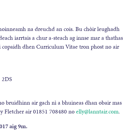
choinneamh na dreuchd an cois. Bu chòir leughadh
deach iarrtais a chur a-steach ag innse mar a thathas
le ri copaidh dhen Curriculum Vitae tron phost no air
1 2DS
no bruidhinn air gach nì a bhuineas dhan obair mas
Elly Fletcher air 01851 708480 no
elly@lanntair.com
.
2017 aig 9m.