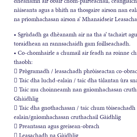
dhèanamh air obair chom-pàirteachail, ceanglaiche
nàiseanta agus a bhith na thosgaire airson nan ea
na prìomhachasan airson a’ Mhanaidseir Leasachai
• Sgrùdadh ga dhèanamh air na tha a’ tachairt agu
toraidhean an rannsachaidh gam foillseachadh.
• Co-chomhairle a chumail air feadh na roinne
thaobh:
 Prògramadh / leasachadh phròiseactan co-obrac
 Taic dha luchd-ealain / taic dha tàlantan ùra s
 Taic mu choinneamh nan gnìomhachasan cruthach
Ghàidhlig
 Taic dha gnothachasan / taic chum tòiseachadh 
ealain/gnìomhachasan cruthachail Gàidhlig
 Preantasan agus greisean-obrach
 Leasachadh na Gàidhlig