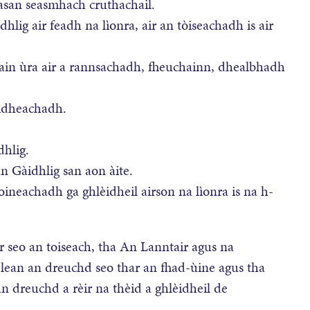
asan seasmhach cruthachail.
lig air feadh na lìonra, air an tòiseachadh is air
lain ùra air a rannsachadh, fheuchainn, dhealbhadh
èidheachadh.
dhlig.
 Gàidhlig san aon àite.
neachadh ga ghlèidheil airson na lìonra is na h-
r seo an toiseach, tha An Lanntair agus na
lean an dreuchd seo thar an fhad-ùine agus tha
n dreuchd a rèir na thèid a ghlèidheil de