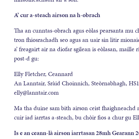
A’ cur a-steach airson na h-obrach
Tha an cunntas-obrach agus eòlas pearsanta mu 
tron fhiosrachadh seo agus an uair sin litir mionai
a’ freagairt air na diofar sgilean is eòlasan, mail
post-d gu:
Elly Fletcher, Ceannard
An Lanntair, Sràid Choinnich, Steòrnabhagh, HS
elly@lanntair.com
Ma tha duine sam bith airson ceist fhaighneachd 
cuir iad iarrtas a-steach, bu chòir fios a chur gu 
Is e an ceann-là airson iarrtasan 28mh Gearann 