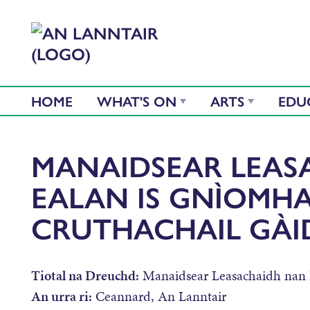
HOME
WHAT'S ON
ARTS
EDU
MANAIDSEAR LEAS
EALAN IS GNÌOMH
CRUTHACHAIL GÀI
Tiotal na Dreuchd:
Manaidsear Leasachaidh nan 
An urra ri:
Ceannard, An Lanntair