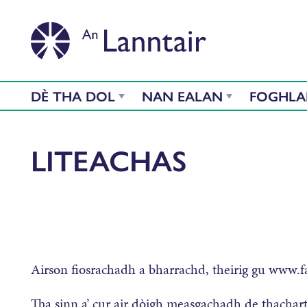
DÈ THA DOL
NAN EALAN
FOGHL
LITEACHAS
Airson fiosrachadh a bharrachd, theirig gu www.f
Tha sinn a’ cur air dòigh measgachadh de thachart