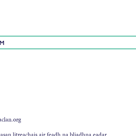
AM
aclan.org
asan litreachais air feadh na bliadhna eadar