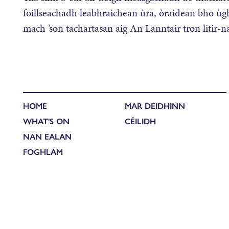
foillseachadh leabhraichean ùra, òraidean bho ùg
mach ’son tachartasan aig An Lanntair tron litir-
HOME
MAR DEIDHINN
WHAT'S ON
CÉILIDH
NAN EALAN
FOGHLAM