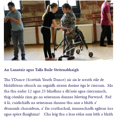
An Lanntair agus Talla Baile Steòrnabhaigh
Tha YDance (Scottish Youth Dance) air ais le sreath eile de
bhùithtean-obrach an-asgaidh airson daoine òga le ciorram. Ma
tha thu eadar 12 agus 25 bliadhna a dh’aois agus ciorramach,
thig còmhla rinn gu na seiseanan dannsa Moving Forward. Fad
4 là, cuidichidh na seiseanan dannsa thu ann a bhith a’
dèanamh charaidean, a’ fàs cruthachail, ionnsachadh sgilean ùra
agus spòrs fhaighinn! Cha leig thu a leas eòlas sam bith a bhith