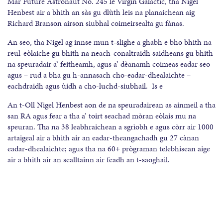
Mar Future Astronaut No. 245 le Virgin Galactic, tha Nigel
Henbest air a bhith an sàs gu dlùth leis na planaichean aig
Richard Branson airson siubhal coimeirsealta gu fànas.
An seo, tha Nigel ag innse mun t-slighe a ghabh e bho bhith na
reul-eòlaiche gu bhith na neach-conaltraidh saidheans gu bhith
na speuradair a’ feitheamh, agus a’ dèanamh coimeas eadar seo
agus – rud a bha gu h-annasach cho-eadar-dhealaichte –
eachdraidh agus ùidh a cho-luchd-siubhail. Is e
An t-Oll Nigel Henbest aon de na speuradairean as ainmeil a tha
san RA agus fear a tha a’ toirt seachad mòran eòlais mu na
speuran. Tha na 38 leabhraichean a sgrìobh e agus còrr air 1000
artaigeal air a bhith air an eadar-theangachadh gu 27 cànan
eadar-dhealaichte; agus tha na 60+ prògraman telebhisean aige
air a bhith air an sealltainn air feadh an t-saoghail.