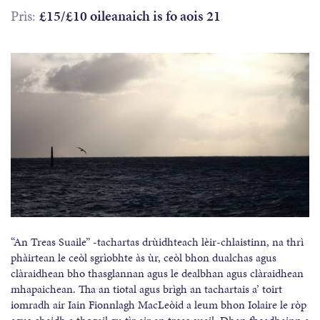
Prìs:
£15/£10 oileanaich is fo aois 21
“An Treas Suaile” -tachartas drùidhteach lèir-chlaistinn, na thrì
phàirtean le ceòl sgrìobhte às ùr, ceòl bhon dualchas agus
clàraidhean bho thasglannan agus le dealbhan agus clàraidhean
mhapaichean. Tha an tiotal agus brìgh an tachartais a’ toirt
iomradh air Iain Fionnlagh MacLeòid a leum bhon Iolaire le ròp