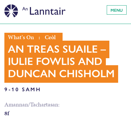
MENU
What's On
:
Ceòl
AN TREAS SUAILE –
JULIE FOWLIS AND
DUNCAN CHISHOLM
9-10 SAMH
Amannan/Tachartasan:
8f