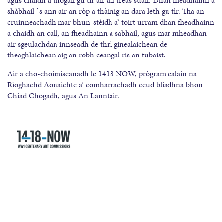
agus chaidh a thogail gu tìr air an treas suail. Dhan fheadhainn a
shàbhail `s ann air an ròp a thàinig an dara leth gu tìr. Tha an
cruinneachadh mar bhun-stèidh a’ toirt urram dhan fheadhainn
a chaidh an call, an fheadhainn a sabhail, agus mar mheadhan
air sgeulachdan innseadh de thrì ginealaichean de
theaghlaichean aig an robh ceangal ris an tubaist.
Air a cho-choimiseanadh le 1418 NOW, prògram ealain na
Rìoghachd Aonaichte a’ comharrachadh ceud bliadhna bhon
Chiad Chogadh, agus An Lanntair.