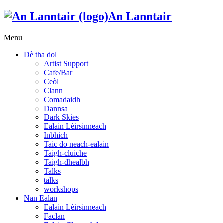
An Lanntair
Menu
Dè tha dol
Artist Support
Cafe/Bar
Ceòl
Clann
Comadaidh
Dannsa
Dark Skies
Ealain Lèirsinneach
Inbhich
Taic do neach-ealain
Taigh-cluiche
Taigh-dhealbh
Talks
talks
workshops
Nan Ealan
Ealain Lèirsinneach
Faclan