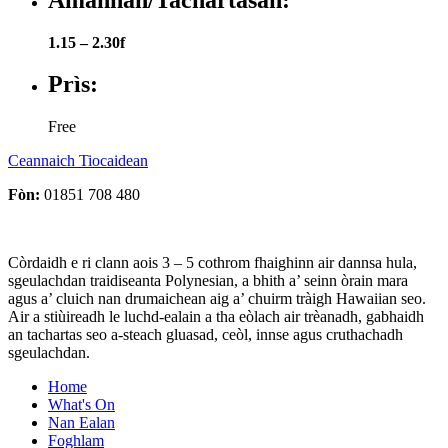
1.15 – 2.30f
Prìs:
Free
Ceannaich Tiocaidean
Fòn:
01851 708 480
Còrdaidh e ri clann aois 3 – 5 cothrom fhaighinn air dannsa hula,
sgeulachdan traidiseanta Polynesian, a bhith a’ seinn òrain mara
agus a’ cluich nan drumaichean aig a’ chuirm tràigh Hawaiian seo.
Air a stiùireadh le luchd-ealain a tha eòlach air trèanadh, gabhaidh
an tachartas seo a-steach gluasad, ceòl, innse agus cruthachadh
sgeulachdan.
Home
What's On
Nan Ealan
Foghlam