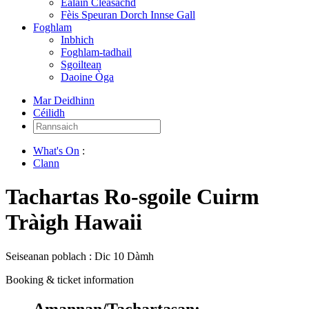
Ealain Cleasachd
Fèis Speuran Dorch Innse Gall
Foghlam
Inbhich
Foghlam-tadhail
Sgoiltean
Daoine Òga
Mar Deidhinn
Céilidh
Rannsaich:
What's On
:
Clann
Tachartas Ro-sgoile Cuirm
Tràigh Hawaii
Seiseanan poblach : Dic 10 Dàmh
Booking & ticket information
Amannan/Tachartasan: