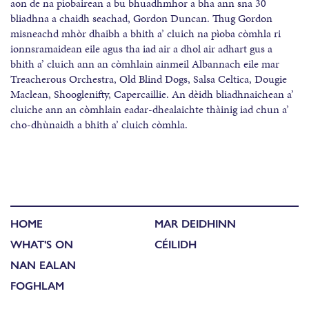
aon de na pìobairean a bu bhuadhmhor a bha ann sna 30
bliadhna a chaidh seachad, Gordon Duncan. Thug Gordon
misneachd mhòr dhaibh a bhith a’ cluich na pìoba còmhla ri
ionnsramaidean eile agus tha iad air a dhol air adhart gus a
bhith a’ cluich ann an còmhlain ainmeil Albannach eile mar
Treacherous Orchestra, Old Blind Dogs, Salsa Celtica, Dougie
Maclean, Shooglenifty, Capercaillie. An dèidh bliadhnaichean a’
cluiche ann an còmhlain eadar-dhealaichte thàinig iad chun a’
cho-dhùnaidh a bhith a’ cluich còmhla.
HOME
MAR DEIDHINN
WHAT'S ON
CÉILIDH
NAN EALAN
FOGHLAM