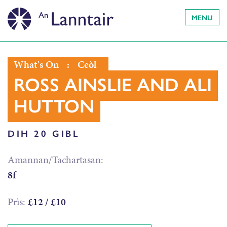
MENU
What's On
:
Ceòl
ROSS AINSLIE AND ALI
HUTTON
DIH 20 GIBL
Amannan/Tachartasan:
8f
Prìs:
£12 / £10