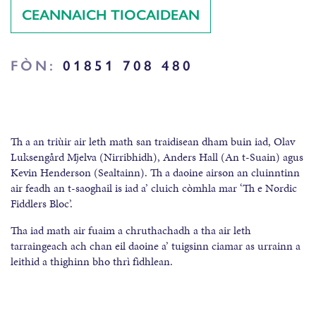
CEANNAICH TIOCAIDEAN
FÒN:
01851 708 480
Th a an triùir air leth math san traidisean dham buin iad, Olav
Luksengård Mjelva (Nirribhidh), Anders Hall (An t-Suain) agus
Kevin Henderson (Sealtainn). Th a daoine airson an cluinntinn
air feadh an t-saoghail is iad a’ cluich còmhla mar ‘Th e Nordic
Fiddlers Bloc’.
Tha iad math air fuaim a chruthachadh a tha air leth
tarraingeach ach chan eil daoine a’ tuigsinn ciamar as urrainn a
leithid a thighinn bho thrì fìdhlean.