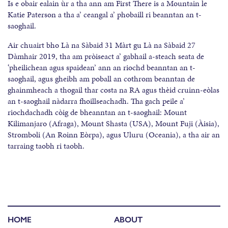
Is e obair ealain ùr a tha ann am First There is a Mountain le
Katie Paterson a tha a’ ceangal a’ phobaill ri beanntan an t-
saoghail.
Air chuairt bho Là na Sàbaid 31 Màrt gu Là na Sàbaid 27
Dàmhair 2019, tha am pròiseact a’ gabhail a-steach seata de
‘pheilichean agus spaidean’ ann an riochd beanntan an t-
saoghail, agus gheibh am poball an cothrom beanntan de
ghainmheach a thogail thar costa na RA agus thèid cruinn-eòlas
an t-saoghail nàdarra fhoillseachadh. Tha gach peile a’
riochdachadh còig de bheanntan an t-saoghail: Mount
Kilimanjaro (Afraga), Mount Shasta (USA), Mount Fuji (Àisia),
Stromboli (An Roinn Eòrpa), agus Uluru (Oceania), a tha air an
tarraing taobh ri taobh.
HOME
ABOUT