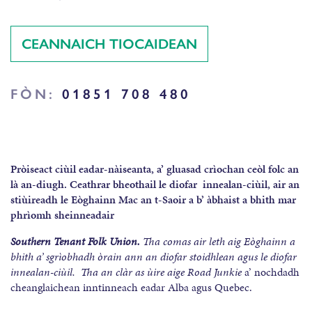
CEANNAICH TIOCAIDEAN
FÒN:
01851 708 480
Pròiseact ciùil eadar-nàiseanta, a’ gluasad crìochan ceòl folc an
là an-diugh. Ceathrar bheothail le diofar innealan-ciùil, air an
stiùireadh le Eòghainn Mac an t-Saoir a b’ àbhaist a bhith mar
phrìomh sheinneadair
Southern Tenant Folk Union
.
Tha comas air leth aig Eòghainn a
bhith a’ sgrìobhadh òrain ann an diofar stoidhlean agus le diofar
innealan-ciùil. Tha an clàr as ùire aige
Road Junkie
a’ nochdadh
cheanglaichean inntinneach eadar Alba agus
Quebec.