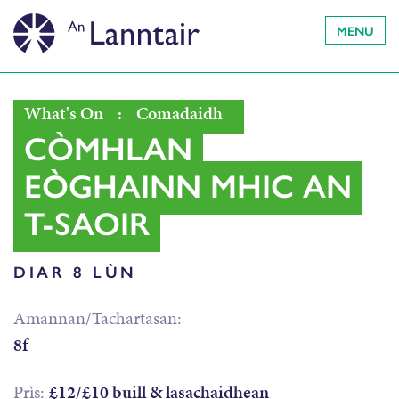
MENU
What's On
:
Comadaidh
CÒMHLAN
EÒGHAINN MHIC AN
T-SAOIR
DIAR 8 LÙN
Amannan/Tachartasan:
8f
Prìs:
£12/£10 buill & lasachaidhean