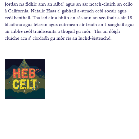
Jordan na fìdhle ann an Alba”, agus an sàr neach-cluich an cello
à California, Natalie Haas a’ gabhail a-steach ceòl socair agus
ceòl beothail. Tha iad air a bhith an sàs ann an seo thairis air 18
bliadhna agus fèisean agus cuirmean air feadh an t-saoghail agus
air inbhe ceòl traidiseanta a thogail gu mòr. Tha an dòigh
cluiche aca a’ còrdadh gu mòr ris an luchd-èisteachd.