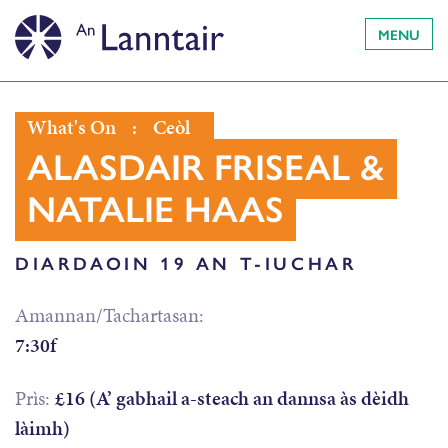
MENU
What's On
:
Ceòl
ALASDAIR FRISEAL &
NATALIE HAAS
DIARDAOIN 19 AN T-IUCHAR
Amannan/Tachartasan:
7:30f
Prìs:
£16 (A’ gabhail a-steach an dannsa às dèidh
làimh)