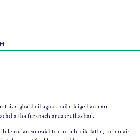
AM
n fois a ghabhail agus anail a leigeil ann an
chd a tha furanach agus cruthachail.
dh le rudan sònraichte ann a h-uile latha, rudan air