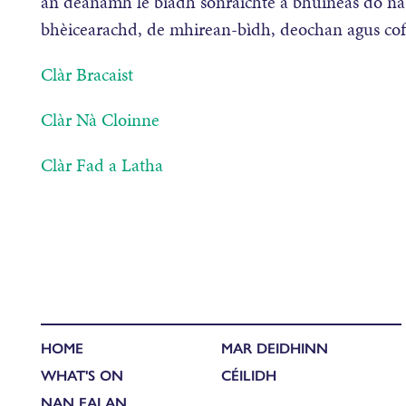
an dèanamh le biadh sònraichte a bhuineas do na
bhèicearachd, de mhirean-bìdh, deochan agus cofa
Clàr Bracaist
Clàr Nà Cloinne
Clàr Fad a Latha
HOME
MAR DEIDHINN
WHAT'S ON
CÉILIDH
NAN EALAN