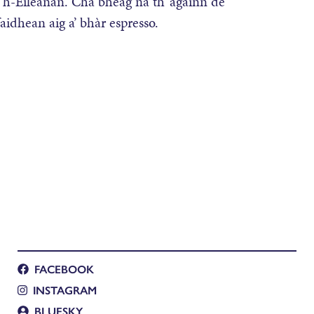
 h-Eileanan. Cha bheag na th’ againn de
idhean aig a’ bhàr espresso.
FACEBOOK
INSTAGRAM
BLUESKY