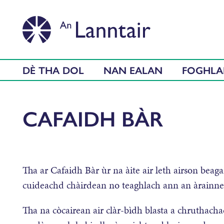
DÈ THA DOL
NAN EALAN
FOGHL
CAFAIDH BÀR
Tha ar Cafaidh Bàr ùr na àite air leth airson beaga
cuideachd chàirdean no teaghlach ann an àrainnea
Tha na còcairean air clàr-bìdh blasta a chruthacha