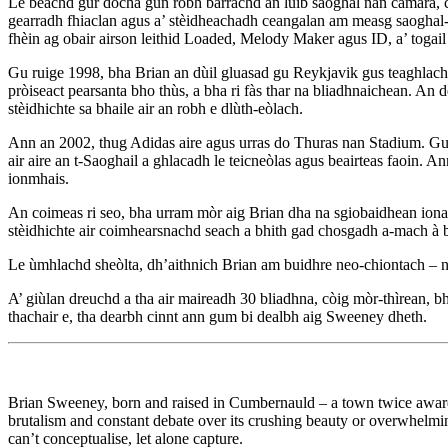
Le beachd gur dòcha gun robh barrachd an lùib saoghal nan camara, c
gearradh fhiaclan agus a’ stèidheachadh ceangalan am measg saoghal-ch
fhèin ag obair airson leithid Loaded, Melody Maker agus ID, a’ tog
Gu ruige 1998, bha Brian an dùil gluasad gu Reykjavik gus teaghlach a
pròiseact pearsanta bho thùs, a bha ri fàs thar na bliadhnaichean. An 
stèidhichte sa bhaile air an robh e dlùth-eòlach.
Ann an 2002, thug Adidas aire agus urras do Thuras nan Stadium. Gu 
air aire an t-Saoghail a ghlacadh le teicneòlas agus beairteas faoin. 
ionmhais.
An coimeas ri seo, bha urram mòr aig Brian dha na sgiobaidhean ionadai
stèidhichte air coimhearsnachd seach a bhith gad chosgadh a-mach à b
Le ùmhlachd sheòlta, dh’aithnich Brian am buidhre neo-chiontach – 
A’ giùlan dreuchd a tha air maireadh 30 bliadhna, còig mòr-thìrean, b
thachair e, tha dearbh cinnt ann gum bi dealbh aig Sweeney dheth.
Brian Sweeney, born and raised in Cumbernauld – a town twice awarded ‘
brutalism and constant debate over its crushing beauty or overwhelmi
can’t conceptualise, let alone capture.