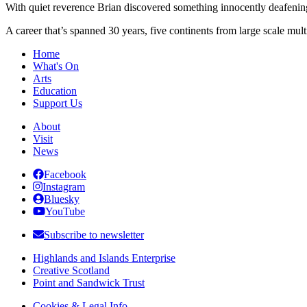
With quiet reverence Brian discovered something innocently deafening 
A career that’s spanned 30 years, five continents from large scale multin
Home
What's On
Arts
Education
Support Us
About
Visit
News
Facebook
Instagram
Bluesky
YouTube
Subscribe to newsletter
Highlands and Islands Enterprise
Creative Scotland
Point and Sandwick Trust
Cookies & Legal Info