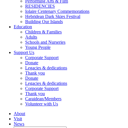
Performing Arts & Film
RESIDENCIES
Iolaire Centenary Commemorations
Hebridean Dark Skies Festival
Building Our Islands
Education
Children & Families
Adults
Schools and Nurseries
Young People
Support Us
Corporate Support
Donate
Legacies & dedications
Thank you
Donate
Legacies & dedications
Corporate Support
Thank you
Caraidean/Members
Volunteer with Us
About
Visit
News