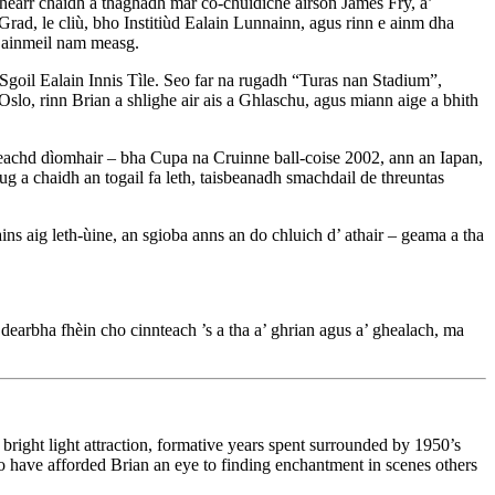
earr chaidh a thaghadh mar co-chuidiche airson James Fry, a’
rad, le cliù, bho Institiùd Ealain Lunnainn, agus rinn e ainm dha
n ainmeil nam measg.
 Sgoil Ealain Innis Tìle. Seo far na rugadh “Turas nan Stadium”,
Oslo, rinn Brian a shlighe air ais a Ghlaschu, agus miann aige a bhith
eachd dìomhair – bha Cupa na Cruinne ball-coise 2002, ann an Iapan,
ug a chaidh an togail fa leth, taisbeanadh smachdail de threuntas
ins aig leth-ùine, an sgioba anns an do chluich d’ athair – geama a tha
dearbha fhèin cho cinnteach ’s a tha a’ ghrian agus a’ ghealach, ma
bright light attraction, formative years spent surrounded by 1950’s
o have afforded Brian an eye to finding enchantment in scenes others