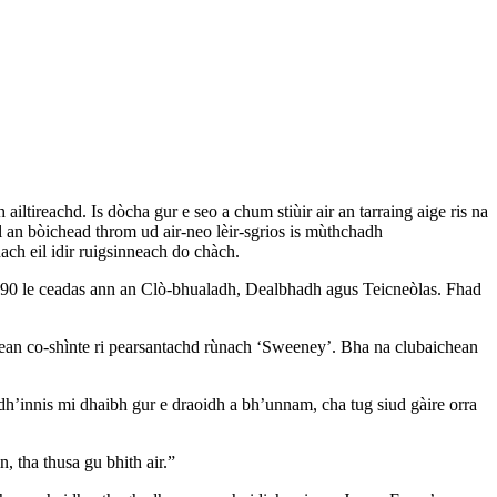
iltireachd. Is dòcha gur e seo a chum stiùir air an tarraing aige ris na
an bòichead throm ud air-neo lèir-sgrios is mùthchadh
ch eil idir ruigsinneach do chàch.
1990 le ceadas ann an Clò-bhualadh, Dealbhadh agus Teicneòlas. Fhad
hean co-shìnte ri pearsantachd rùnach ‘Sweeney’. Bha na clubaichean
h’innis mi dhaibh gur e draoidh a bh’unnam, cha tug siud gàire orra
, tha thusa gu bhith air.”