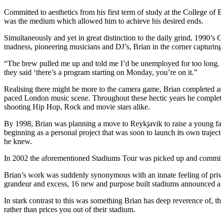
Committed to aesthetics from his first term of study at the College o
was the medium which allowed him to achieve his desired ends.
Simultaneously and yet in great distinction to the daily grind, 1990’
madness, pioneering musicians and DJ’s, Brian in the corner capturing 
“The brew pulled me up and told me I’d be unemployed for too long. T
they said ‘there’s a program starting on Monday, you’re on it.”
Realising there might be more to the camera game, Brian completed a
paced London music scene. Throughout these hectic years he completed
shooting Hip Hop, Rock and movie stars alike.
By 1998, Brian was planning a move to Reykjavik to raise a young fa
beginning as a personal project that was soon to launch its own traject
he knew.
In 2002 the aforementioned Stadiums Tour was picked up and commi
Brian’s work was suddenly synonymous with an innate feeling of priv
grandeur and excess, 16 new and purpose built stadiums announced a 
In stark contrast to this was something Brian has deep reverence of, t
rather than prices you out of their stadium.