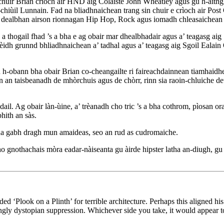
huir Brian crìoch air HND aig Colaiste John Wheatley agus gu h-aithgh
iùil Lunnain. Fad na bliadhnaichean trang sin chuir e crìoch air Post G
ail dealbhan airson rionnagan Hip Hop, Rock agus iomadh chleasaichea
 thogail fhad ’s a bha e ag obair mar dhealbhadair agus a’ teagasg aig
dèidh grunnd bhliadhnaichean a’ tadhal agus a’ teagasg aig Sgoil Ealain 
h-obann bha obair Brian co-cheangailte ri faireachdainnean tiamhaidh
Ann an taisbeanadh de mhòrchuis agus de chòrr, rinn sia raoin-chluiche de
l. Ag obair làn-ùine, a’ trèanadh cho tric ’s a bha cothrom, pìosan ora
hith an sàs.
na gabh dragh mun amaideas, seo an rud as cudromaiche.
ho gnothachais mòra eadar-nàiseanta gu àirde hipster latha an-diugh, gu 
Plook on a Plinth’ for terrible architecture. Perhaps this aligned his 
ngly dystopian suppression. Whichever side you take, it would appear t