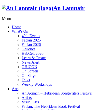
An Lanntair
Menu
Home
What's On
40th Events
Faclan 2025
Faclan 2026
Galleries
HebCelt 2026
Learn & Create
News Alert
OH!CON
On Screen
On Stage
Talks
Weekly Workshops
Arts
An Aonach – Hebridean Songwriters Festival
Artists
Visual Arts
Faclan: The Hebridean Book Festival