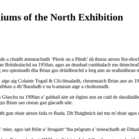
iums of the North Exhibition
e a chaidh ainmeachadh ‘Plook on a Plinth’ dà thuras airson fìor-droch a
han Brùidealachd na 1950an, agus an deasbad cunbhalach mu thimcheall 
 seo spionnadh dha Brian gus drùidheachd a lorg ann an seallaidhean na
idh aige aig Colaiste Togail & Clò-bhualadh, cheumnaich Brian ann an 
ealbhan a dh’fhaodadh e na h-amasan aige a choileanadh.
Glaschu na 1990an a’ gabhail aire air èiginn ann an cuid de sheallaid
agus Brian san oisean gan glacadh uile.
h gun obair airson fada ro fhada. Dh’fhaighnich iad mu m’obair agus d
ise, agus iad fhèin a’ freagairt “tha prògram a’ toiseachadh air Diluain