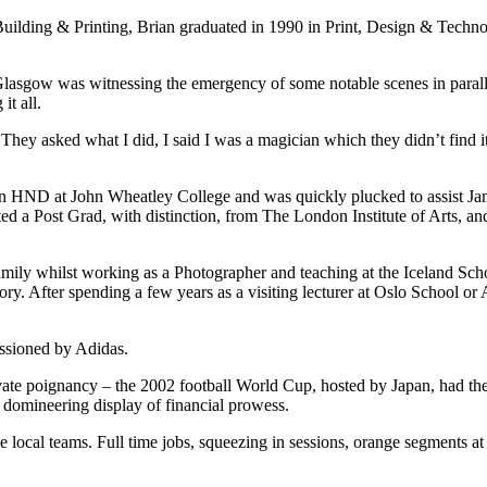
f Building & Printing, Brian graduated in 1990 in Print, Design & Techn
s Glasgow was witnessing the emergency of some notable scenes in paral
it all.
hey asked what I did, I said I was a magician which they didn’t find i
n HND at John Wheatley College and was quickly plucked to assist Jame
 a Post Grad, with distinction, from The London Institute of Arts, and
mily whilst working as a Photographer and teaching at the Iceland Scho
ory. After spending a few years as a visiting lecturer at Oslo School or
ssioned by Adidas.
ate poignancy – the 2002 football World Cup, hosted by Japan, had the
domineering display of financial prowess.
he local teams. Full time jobs, squeezing in sessions, orange segments a