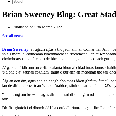
Search
for:
Brian Sweeney Blog: Great Stad
Published on:
7th March 2022
See all news
Brian Sweeney
, a rugadh agus a thogadh ann an Comar nan Allt – bail
solais mòra, a’ caitheamh bliadhnaichean riochdachail an teis-mhead
choimhearsnachd. Ge bith dè bheachd a th’agad, tha e coltach gun tug
A’ gabhail ùidh ann an coltas-ealanta bhon a’ chiad turas ionnsacha
’s a bha e a’ gabhail foghlam, thuig e gur ann an meadhan thogail dh
Aig an aon àm, agus ann an deagh choimeas bhon ghrèim làitheil, bha 
làn de dh’uile-bhèistean ’s de dh’uabhas, stiùiridhean-chiùil is DJ’s, 
“Tharraing am brew mi agus dh’innis iad dhomh gun robh mi air a bhit
idir.
Dh’fhaighnich iad dhomh dè bha còrdadh rium- ‘togail dhealbhan’ ars’ m