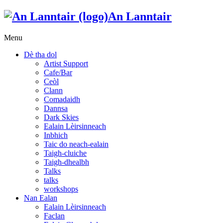
An Lanntair
Menu
Dè tha dol
Artist Support
Cafe/Bar
Ceòl
Clann
Comadaidh
Dannsa
Dark Skies
Ealain Lèirsinneach
Inbhich
Taic do neach-ealain
Taigh-cluiche
Taigh-dhealbh
Talks
talks
workshops
Nan Ealan
Ealain Lèirsinneach
Faclan