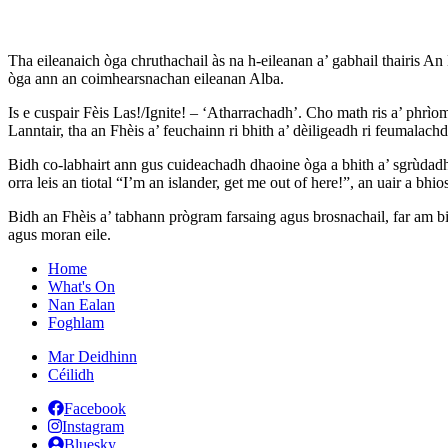
Tha eileanaich òga chruthachail às na h-eileanan a’ gabhail thairis An
òga ann an coimhearsnachan eileanan Alba.
Is e cuspair Fèis Las!/Ignite! – ‘Atharrachadh’. Cho math ris a’ phrì
Lanntair, tha an Fhèis a’ feuchainn ri bhith a’ dèiligeadh ri feumalac
Bidh co-labhairt ann gus cuideachadh dhaoine òga a bhith a’ sgrùdad
orra leis an tiotal “I’m an islander, get me out of here!”, an uair a b
Bidh an Fhèis a’ tabhann prògram farsaing agus brosnachail, far am b
agus moran eile.
Home
What's On
Nan Ealan
Foghlam
Mar Deidhinn
Céilidh
Facebook
Instagram
Bluesky