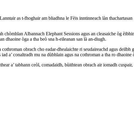
 Lanntair as t-fhoghair am bliadhna le Fèis inntinneach làn thachartasan 
omh chòmhlan Albannach Elephant Sessions agus an cleasaiche òg èibhinn
hdan dhaoine òga a tha beò sna h-eileanan san là an-diugh.
h cothroman obrach cho eadar-dhealaichte ri seudaireachd agus deilbh
hios iad a’ conaltradh mu na dùbhlain agus na cothroman a tha ro dhaoine ò
ithear a’ tabhann ceòl, comadaidh, bùithtean obrach air iomadh cuspair