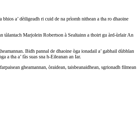
a bhios a’ dèiligeadh ri cuid de na prìomh nithean a tha ro dhaoine
 tàlantach Marjolein Robertson à Sealtainn a thoirt gu àrd-ùrlair An
 gheamannan. Bidh pannal de dhaoine òga ionadail a’ gabhail dùbhlan
ga a tha a’ fàs suas sna h-Eileanan an Iar.
, farpaisean gheamannan, òraidean, taisbeanaidhean, sgrionadh filmean