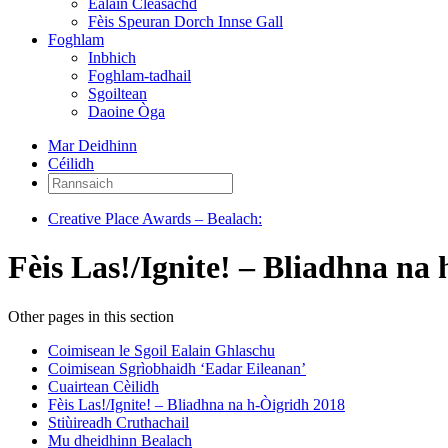
Ealain Cleasachd
Fèis Speuran Dorch Innse Gall
Foghlam
Inbhich
Foghlam-tadhail
Sgoiltean
Daoine Òga
Mar Deidhinn
Céilidh
Rannsaich:
Creative Place Awards – Bealach:
Fèis Las!/Ignite! – Bliadhna na
Other pages in this section
Coimisean le Sgoil Ealain Ghlaschu
Coimisean Sgrìobhaidh ‘Eadar Eileanan’
Cuairtean Cèilidh
Fèis Las!/Ignite! – Bliadhna na h-Òigridh 2018
Stiùireadh Cruthachail
Mu dheidhinn Bealach