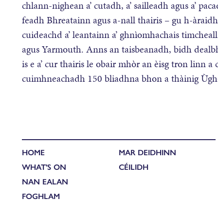
chlann-nighean a’ cutadh, a’ sailleadh agus a’ pac
feadh Bhreatainn agus a-nall thairis – gu h-àrai
cuideachd a’ leantainn a’ ghnìomhachais timcheall 
agus Yarmouth. Anns an taisbeanadh, bidh dealb
is e a’ cur thairis le obair mhòr an èisg tron linn
cuimhneachadh 150 bliadhna bhon a thàinig Ùghd
HOME
MAR DEIDHINN
WHAT'S ON
CÉILIDH
NAN EALAN
FOGHLAM