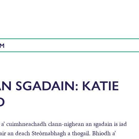
AM
N SGADAIN: KATIE
D
a’ cuimhneachadh clann-nighean an sgadain is iad
ir an deach Steòrnabhagh a thogail. Bhiodh a’