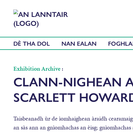
DÈ THA DOL
NAN EALAN
FOGHL
Exhibition Archive
:
CLANN-NIGHEAN A
SCARLETT HOWAR
Taisbeanadh ùr de ìomhaighean àraidh cearamaig 
an sàs ann an gnìomhachas an èisg; gnìomhachas a