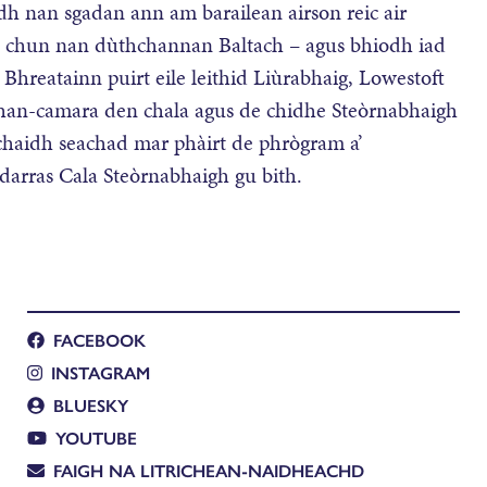
adh nan sgadan ann am barailean airson reic air
dh chun nan dùthchannan Baltach – agus bhiodh iad
Bhreatainn puirt eile leithid Liùrabhaig, Lowestoft
han-camara den chala agus de chidhe Steòrnabhaigh
 a chaidh seachad mar phàirt de phrògram a’
arras Cala Steòrnabhaigh gu bith.
FACEBOOK
INSTAGRAM
BLUESKY
YOUTUBE
FAIGH NA LITRICHEAN-NAIDHEACHD